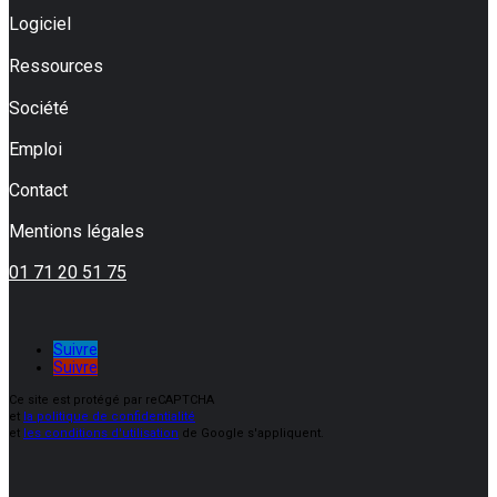
Logiciel
Ressources
Société
Emploi
Contact
Mentions légales
01 71 20 51 75
Suivre
Suivre
Ce site est protégé par reCAPTCHA
et
la politique de confidentialité
et
les conditions d'utilisation
de Google s'appliquent.