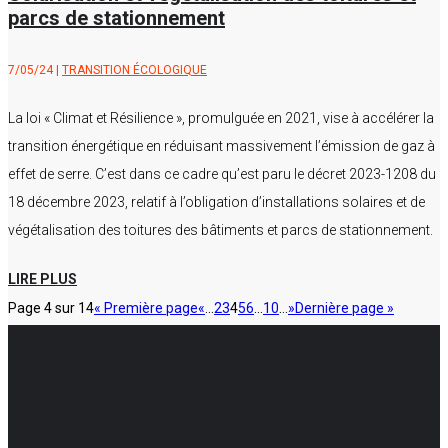
parcs de stationnement
7/05/24
|
TRANSITION ÉCOLOGIQUE
La loi « Climat et Résilience », promulguée en 2021, vise à accélérer la
transition énergétique en réduisant massivement l’émission de gaz à
effet de serre. C’est dans ce cadre qu’est paru le décret 2023-1208 du
18 décembre 2023, relatif à l’obligation d’installations solaires et de
végétalisation des toitures des bâtiments et parcs de stationnement.
LIRE PLUS
Page 4 sur 14
« Première page
«
…
2
3
4
5
6
…
10
…
»
Dernière page »