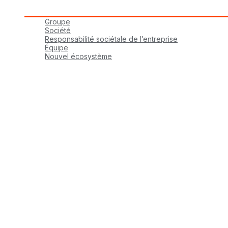
Groupe tbmaestro
Groupe
Société
Responsabilité sociétale de l’entreprise
Équipe
Nouvel écosystème
Carrières