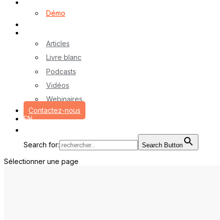
Logiciel myA
Démo
Références
Ressources
Articles
Livre blanc
Podcasts
Vidéos
Webinaires
Contactez-nous
EN
Search for:
Search Button
Sélectionner une page