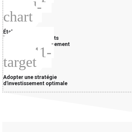
board-
chart
Établir et étudier les
agsdix-
impacts des différents
scénarios d’investissement
c52141-
target
Adopter une stratégie
d'investissement optimale