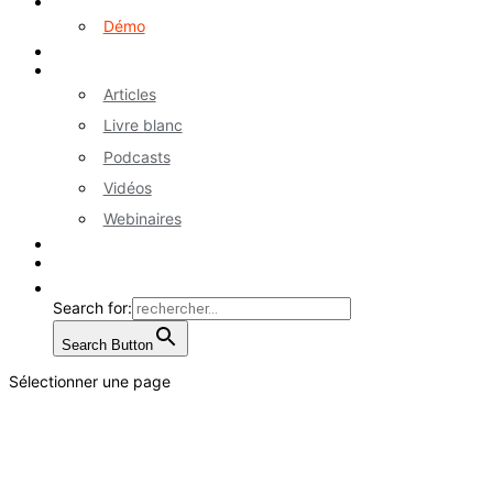
Logiciel myA
Démo
Références
Ressources
Articles
Livre blanc
Podcasts
Vidéos
Webinaires
Contactez-nous
EN
Search for:
Search Button
Sélectionner une page