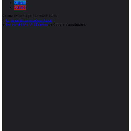
Suivre
Suivre
Ce site est protégé par reCAPTCHA
et
la politique de confidentialité
et
les conditions d'utilisation
de Google s'appliquent.