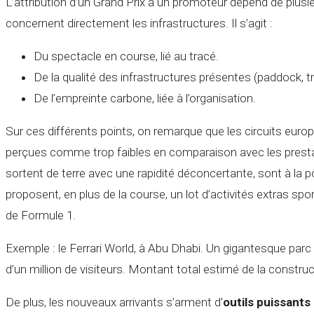
L’attribution d’un Grand Prix à un promoteur dépend de plusie
concernent directement les infrastructures. Il s’agit :
Du spectacle en course, lié au tracé.
De la qualité des infrastructures présentes (paddock, tr
De l’empreinte carbone, liée à l’organisation.
Sur ces différents points, on remarque que les circuits europée
perçues comme trop faibles en comparaison avec les prestati
sortent de terre avec une rapidité déconcertante, sont à la po
proposent, en plus de la course, un lot d’activités extras sp
de Formule 1.
Exemple : le Ferrari World, à Abu Dhabi. Un gigantesque parc
d’un million de visiteurs. Montant total estimé de la construct
De plus, les nouveaux arrivants s’arment d’
outils puissants