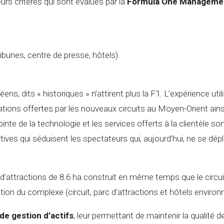
urs critères qui sont évalués par la
Formula One Manageme
ibunes, centre de presse, hôtels).
ns, dits « historiques » n’attirent plus la F1. L’expérience uti
ons offertes par les nouveaux circuits au Moyen-Orient ainsi
inte de la technologie et les services offerts à la clientèle so
ortives qui séduisent les spectateurs qui, aujourd’hui, ne se d
 d’attractions de 8.6 ha construit en même temps que le circui
ion du complexe (circuit, parc d’attractions et hôtels environnan
 de gestion d’actifs
, leur permettant de maintenir la qualité de