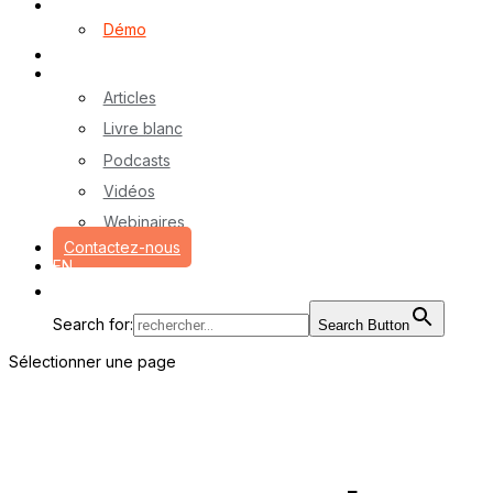
Logiciel myA
Démo
Références
Ressources
Articles
Livre blanc
Podcasts
Vidéos
Webinaires
Contactez-nous
EN
Search for:
Search Button
Sélectionner une page