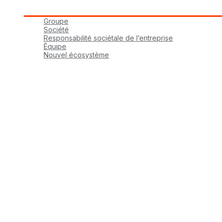
Groupe tbmaestro
Groupe
Société
Responsabilité sociétale de l’entreprise
Équipe
Nouvel écosystème
Carrières