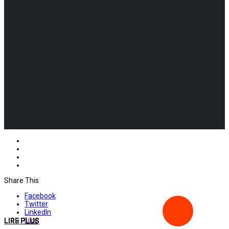
Share This
Facebook
Twitter
LinkedIn
Like
LIRE PLUS
LIRE PLUS
LIRE PLUS