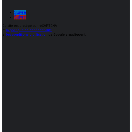
Suivre
Suivre
Ce site est protégé par reCAPTCHA
et
la politique de confidentialité
et
les conditions d'utilisation
de Google s'appliquent.