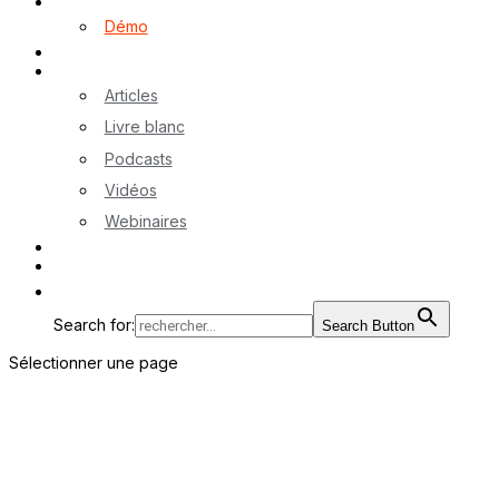
Logiciel myA
Démo
Références
Ressources
Articles
Livre blanc
Podcasts
Vidéos
Webinaires
Contactez-nous
EN
Search for:
Search Button
Sélectionner une page