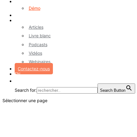
Logiciel myA
Démo
Références
Ressources
Articles
Livre blanc
Podcasts
Vidéos
Webinaires
Contactez-nous
EN
Search for:
Search Button
Sélectionner une page