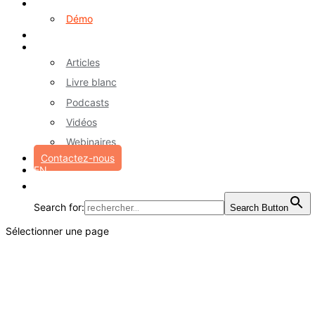
Logiciel myA
Démo
Références
Ressources
Articles
Livre blanc
Podcasts
Vidéos
Webinaires
Contactez-nous
EN
Search for:
Search Button
Sélectionner une page