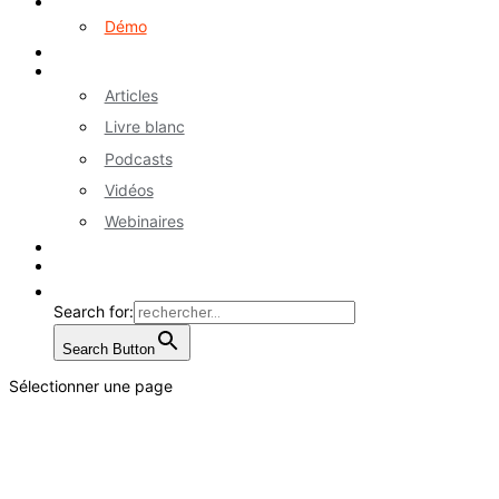
Logiciel myA
Démo
Références
Ressources
Articles
Livre blanc
Podcasts
Vidéos
Webinaires
Contactez-nous
EN
Search for:
Search Button
Sélectionner une page