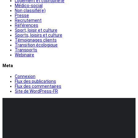
Logement et copropriété
Médico-social
Non classifié(e)
Presse
Recrutement
Références
Sport, loisir et culture
Sports, loisirs et culture
Témoignages clients
Transition écologique
Transports
Webinaire
Meta
Connexion
Flux des publications
Flux des commentaires
Site de WordPress-FR