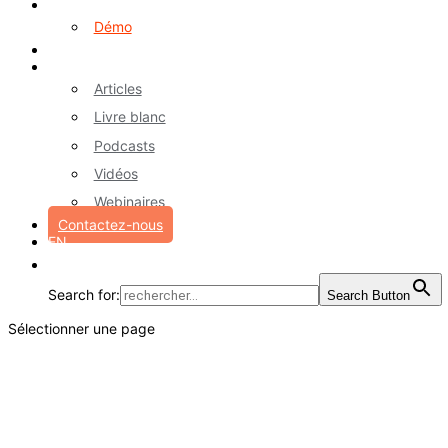
Logiciel myA
Démo
Références
Ressources
Articles
Livre blanc
Podcasts
Vidéos
Webinaires
Contactez-nous
EN
Search for:
Search Button
Sélectionner une page