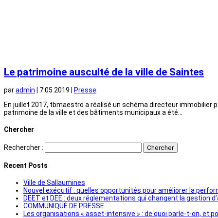
Le patrimoine ausculté de la ville de Saintes
par
admin
|
7 05 2019
|
Presse
En juillet 2017, tbmaestro a réalisé un schéma directeur immobilier po
patrimoine de la ville et des bâtiments municipaux a été...
Chercher
Rechercher :
Recent Posts
Ville de Sallaumines
Nouvel exécutif : quelles opportunités pour améliorer la perf
DEET et DEE : deux réglementations qui changent la gestion d’
COMMUNIQUÉ DE PRESSE
Les organisations « asset-intensive » : de quoi parle-t-on, et 