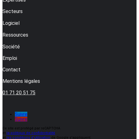
Secteurs
Logiciel
Ressources
Société
Emploi
Contact
Mentions légales
01 71 20 51 75
Suivre
Suivre
Ce site est protégé par reCAPTCHA
et
la politique de confidentialité
et
les conditions d'utilisation
de Google s'appliquent.