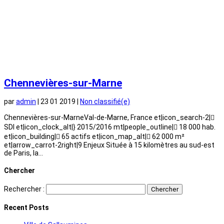
Chennevières-sur-Marne
par
admin
|
23 01 2019
|
Non classifié(e)
Chennevières-sur-MarneVal-de-Marne, France et|icon_search-2|
SDI et|icon_clock_alt|} 2015/2016 mt|people_outline| 18 000 hab.
et|icon_building| 65 actifs et|icon_map_alt| 62 000 m²
et|arrow_carrot-2right|9 Enjeux Située à 15 kilomètres au sud-est
de Paris, la...
Chercher
Rechercher :
Recent Posts