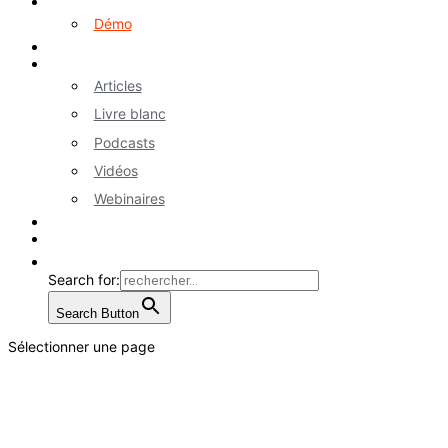
Logiciel myA
Démo
Références
Ressources
Articles
Livre blanc
Podcasts
Vidéos
Webinaires
Contactez-nous
EN
Search for:
Search Button
Sélectionner une page