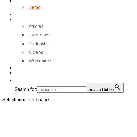
Logiciel myA
Démo
Références
Ressources
Articles
Livre blanc
Podcasts
Vidéos
Webinaires
Contactez-nous
EN
Search for:
Search Button
Sélectionner une page