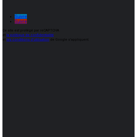
Suivre
Suivre
Ce site est protégé par reCAPTCHA
et
la politique de confidentialité
et
les conditions d'utilisation
de Google s'appliquent.