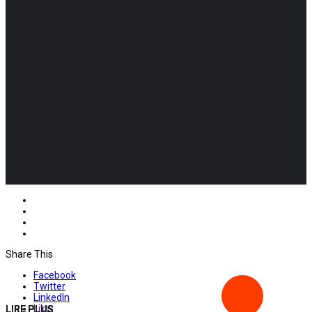
Share This
Facebook
Twitter
LinkedIn
Like
LIRE PLUS
LIRE PLUS
LIRE PLUS