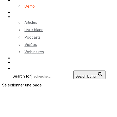
Logiciel myA
Démo
Références
Ressources
Articles
Livre blanc
Podcasts
Vidéos
Webinaires
Contactez-nous
EN
Search for:
Search Button
Sélectionner une page