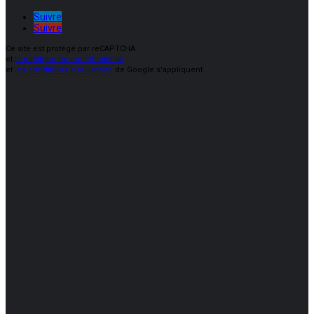
Suivre
Suivre
Ce site est protégé par reCAPTCHA
et
la politique de confidentialité
et
les conditions d'utilisation
de Google s'appliquent.