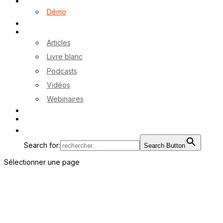
Logiciel myA
Démo
Références
Ressources
Articles
Livre blanc
Podcasts
Vidéos
Webinaires
Contactez-nous
EN
Search for:
Search Button
Sélectionner une page