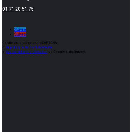
01 71 20 51 75
Suivre
Suivre
Ce site est protégé par reCAPTCHA
et
la politique de confidentialité
et
les conditions d'utilisation
de Google s'appliquent.