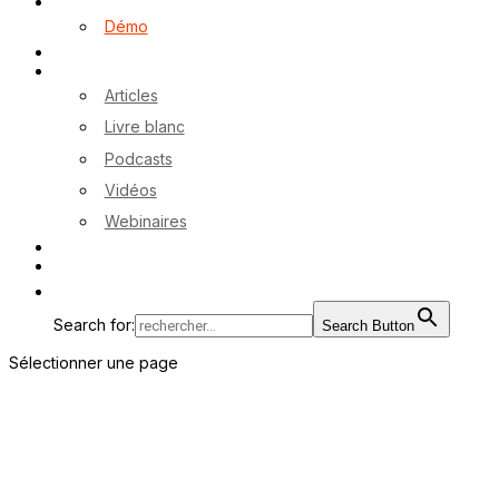
Logiciel myA
Démo
Références
Ressources
Articles
Livre blanc
Podcasts
Vidéos
Webinaires
Contactez-nous
EN
Search for:
Search Button
Sélectionner une page