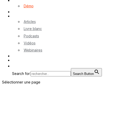
Logiciel myA
Démo
Références
Ressources
Articles
Livre blanc
Podcasts
Vidéos
Webinaires
Contactez-nous
EN
Search for:
Search Button
Sélectionner une page