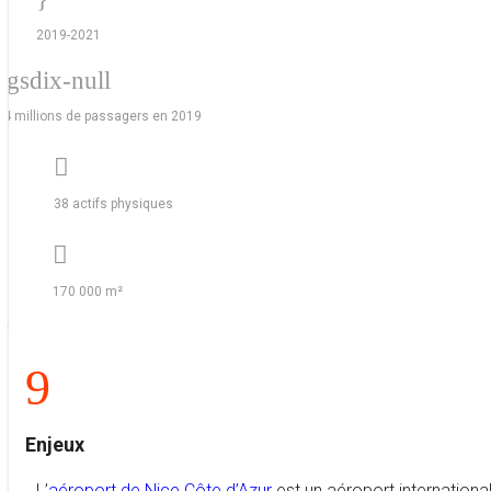
2019-2021
agsdix-null
14 millions de passagers en 2019

38 actifs physiques

170 000 m²
9
Enjeux
L’
aéroport de Nice Côte d’Azur
est un aéroport international.