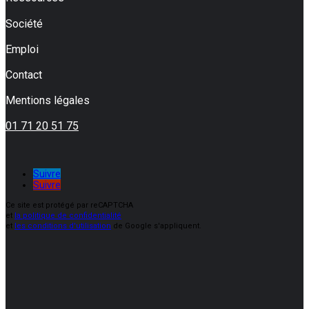
Société
Emploi
Contact
Mentions légales
01 71 20 51 75
Suivre
Suivre
Ce site est protégé par reCAPTCHA
et
la politique de confidentialité
et
les conditions d'utilisation
de Google s'appliquent.